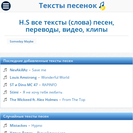
Тексты песенок
H.S все тексты (слова) песен,
переводы, видео, клипы
Someday Maybe
Последние добавленные тексты песен
-
NevAkillAz
Save me
-
Louis Amstrong
Wonderful World
-
ST и Dino MC 47
RAPINFO
-
Stimi
Я не хочу тебя любить
-
The Wickeed ft. Alex Holmes
From The Top
Случайные тексты песен
-
Mistackes
Hypno
-
Уляна Латик
Відчайдушні ми