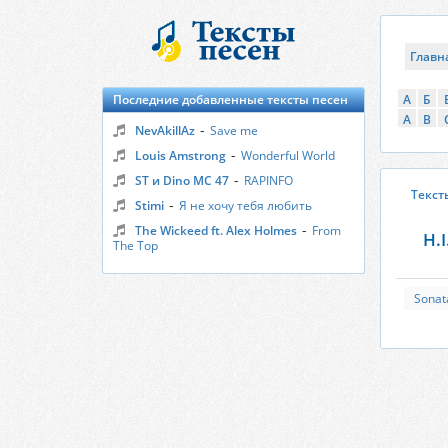
Главн
Последние добавленные тексты песен
А
Б
A
B
-
NevAkillAz
Save me
-
Louis Amstrong
Wonderful World
-
ST и Dino MC 47
RAPINFO
Текст
-
Stimi
Я не хочу тебя любить
-
The Wickeed ft. Alex Holmes
From
H.I
The Top
Sonata