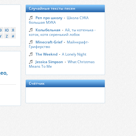
Случайные тексты песен
-
Реп про школу
Школа СУКА
большая МУКА
-
Колыбельная
Ай, ты котенька -
Э
Ю
Я
коток, котя серенький лобок
Y
Z
#
-
Minecraft-Grief
Майнкрафт-
Гриферство
-
Тhе Wееknd
A Lonely Night
-
Jessica Simpson
What Christmas
Means To Me
део,
Счётчик