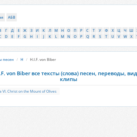
ая
АБВ
В
Г
Д
Е
Ж
З
И
К
Л
М
Н
О
П
Р
С
Т
У
Ф
Х
Ц
Ч
Ш
C
D
E
F
G
H
I
J
K
L
M
N
O
P
Q
R
S
T
U
V
W
X
ы песен
H
H.I.F. von Biber
.F. von Biber все тексты (слова) песен, переводы, ви
клипы
 VI. Christ on the Mount of Olives