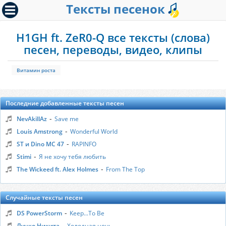
Тексты песенок
H1GH ft. ZeR0-Q все тексты (слова)
песен, переводы, видео, клипы
Витамин роста
Последние добавленные тексты песен
-
NevAkillAz
Save me
-
Louis Amstrong
Wonderful World
-
ST и Dino MC 47
RAPINFO
-
Stimi
Я не хочу тебя любить
-
The Wickeed ft. Alex Holmes
From The Top
Случайные тексты песен
-
DS PowerStorm
Keep...To Be
-
Лучко Никита
Холодная ночь