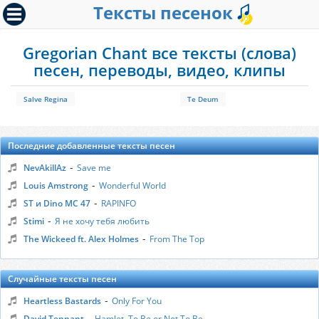
Тексты песенок
Gregorian Chant все тексты (слова)
песен, переводы, видео, клипы
Salve Regina
Te Deum
Последние добавленные тексты песен
-
NevAkillAz
Save me
-
Louis Amstrong
Wonderful World
-
ST и Dino MC 47
RAPINFO
-
Stimi
Я не хочу тебя любить
-
The Wickeed ft. Alex Holmes
From The Top
Случайные тексты песен
-
Heartless Bastards
Only For You
-
David Tennant
Hamlet, To Be or Not To Be