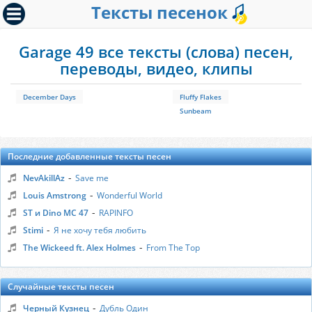
Тексты песенок
Garage 49 все тексты (слова) песен,
переводы, видео, клипы
December Days
Fluffy Flakes
Sunbeam
Последние добавленные тексты песен
-
NevAkillAz
Save me
-
Louis Amstrong
Wonderful World
-
ST и Dino MC 47
RAPINFO
-
Stimi
Я не хочу тебя любить
-
The Wickeed ft. Alex Holmes
From The Top
Случайные тексты песен
-
Черный Кузнец
Дубль Один