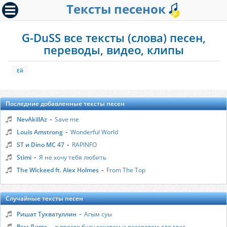
Тексты песенок
G-DuSS все тексты (слова) песен,
переводы, видео, клипы
Ей
Последние добавленные тексты песен
-
NevAkillAz
Save me
-
Louis Amstrong
Wonderful World
-
ST и Dino MC 47
RAPINFO
-
Stimi
Я не хочу тебя любить
-
The Wickeed ft. Alex Holmes
From The Top
Случайные тексты песен
-
Ришат Тухватуллин
Агым суы
-
Рем Дигга
я просто буду закатом,и рассветом для глаз ...