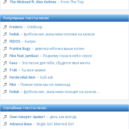
-
The Wickeed ft. Alex Holmes
From The Top
Популярные тексты песен
-
Frederic
Oddloop
-
Feduk
футбольчик ,мальчики похожи на качков
-
FEDOS
Балую
-
Frankie Bugs
девочка юбочка выше колен
-
Fike feat. Jambazi
Подниму глаза в небо серое
-
Faxo
Эта песня для тебя, сбудется твоя мечта
-
f140
Ты моя химия
-
Feride Hilal Akin
Gizli ask
-
Fike
Помню пили мы не лимонад
-
Feduk
футбольчик , мальчики походят на качков ...
Случайные тексты песен
-
Они говорят привет
день как всегда
-
Advance Base
Single Girl, Married Girl