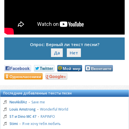
Опрос: Верный ли текст песни?
Да
Нет
Facebook
Twitter
Мой мир
Вконтакте
Одноклассники
Google+
Последние добавленные тексты песен
-
NevAkillAz
Save me
-
Louis Amstrong
Wonderful World
-
ST и Dino MC 47
RAPINFO
-
Stimi
Я не хочу тебя любить