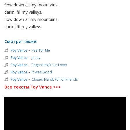
flow down all my mountains,
darlin' fill my valleys,
flow down all my mountains,
darlin' fill my valleys.
Смотри также:
-
Foy Vance
Feel for Me
-
Foy Vance
Janey
-
Foy Vance
Regarding Your Lover
-
Foy Vance
It Was Good
-
Foy Vance
Closed Hand, Full of Friends
Все тексты Foy Vance >>>