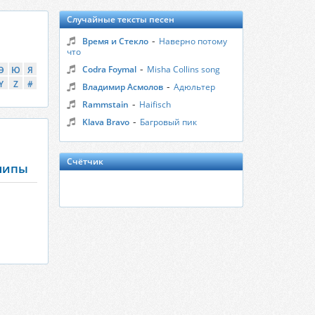
Случайные тексты песен
-
Время и Стекло
Наверно потому
что
-
Codra Foymal
Misha Collins song
Э
Ю
Я
Y
Z
#
-
Владимир Асмолов
Адюльтер
-
Rammstain
Haifisch
-
Klava Bravo
Багровый пик
Счётчик
клипы