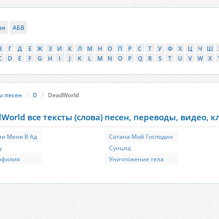
ая
АБВ
В
Г
Д
Е
Ж
З
И
К
Л
М
Н
О
П
Р
С
Т
У
Ф
Х
Ц
Ч
Ш
C
D
E
F
G
H
I
J
K
L
M
N
O
P
Q
R
S
T
U
V
W
X
ы песен
D
DeadWorld
World все тексты (слова) песен, переводы, видео, 
и Меня В Aд
Сатана Мой Господин
у
Суицид
офилия
Уничтожение тела