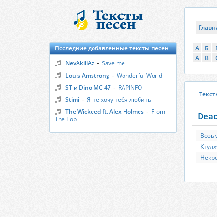
Главн
Последние добавленные тексты песен
А
Б
A
B
-
NevAkillAz
Save me
-
Louis Amstrong
Wonderful World
-
ST и Dino MC 47
RAPINFO
Текст
-
Stimi
Я не хочу тебя любить
-
The Wickeed ft. Alex Holmes
From
Dead
The Top
Возьм
Ктулх
Некр