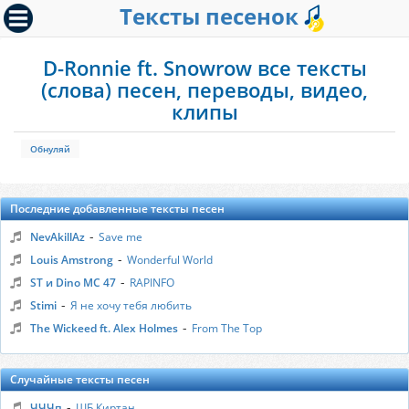
Тексты песенок
D-Ronnie ft. Snowrow все тексты
(слова) песен, переводы, видео,
клипы
Обнуляй
Последние добавленные тексты песен
-
NevAkillAz
Save me
-
Louis Amstrong
Wonderful World
-
ST и Dino MC 47
RAPINFO
-
Stimi
Я не хочу тебя любить
-
The Wickeed ft. Alex Holmes
From The Top
Случайные тексты песен
-
ЧЧЧп
ШБ Киртан