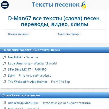
Тексты песенок
D-Man67 все тексты (слова) песен,
переводы, видео, клипы
Последний день
С другого города
Последние добавленные тексты песен
-
NevAkillAz
Save me
-
Louis Amstrong
Wonderful World
-
ST и Dino MC 47
RAPINFO
-
Stimi
Я не хочу тебя любить
-
The Wickeed ft. Alex Holmes
From The Top
Случайные тексты песен
-
Александр Малинин
Четвертые сутки пылают станицы
-
Песня про
Гринпис