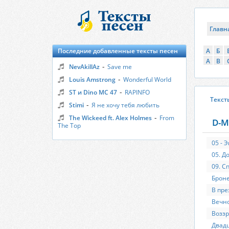
Главн
Последние добавленные тексты песен
А
Б
A
B
-
NevAkillAz
Save me
-
Louis Amstrong
Wonderful World
-
ST и Dino MC 47
RAPINFO
Текст
-
Stimi
Я не хочу тебя любить
-
The Wickeed ft. Alex Holmes
From
D-M
The Top
05 - Э
05. Д
09. С
Броне
В пре
Вечн
Воззр
Двадц