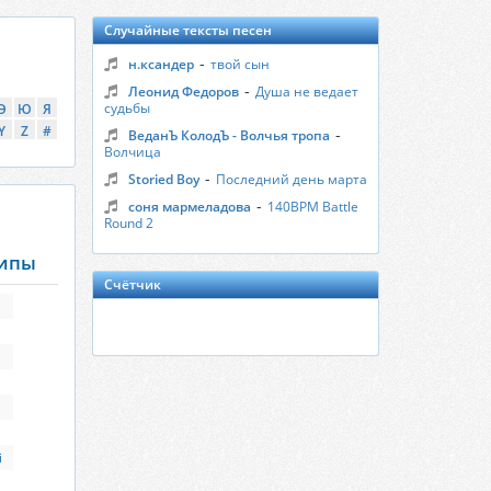
Случайные тексты песен
-
н.ксандер
твой сын
-
Леонид Федоров
Душа не ведает
судьбы
Э
Ю
Я
Y
Z
#
-
ВеданЪ КолодЪ - Волчья тропа
Волчица
-
Storied Boy
Последний день марта
-
соня мармеладова
140BPM Battle
Round 2
липы
Счётчик
i