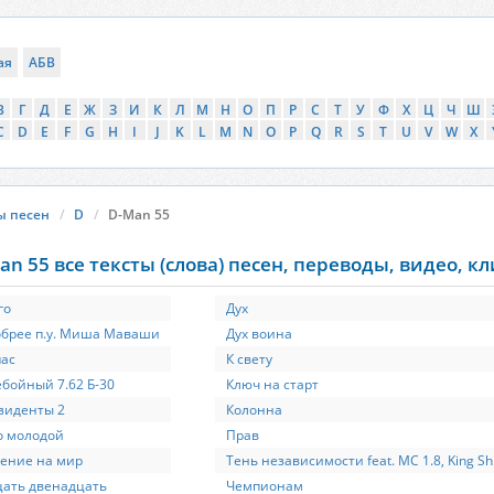
ая
АБВ
В
Г
Д
Е
Ж
З
И
К
Л
М
Н
О
П
Р
С
Т
У
Ф
Х
Ц
Ч
Ш
C
D
E
F
G
H
I
J
K
L
M
N
O
P
Q
R
S
T
U
V
W
X
ы песен
D
D-Man 55
an 55 все тексты (слова) песен, переводы, видео, к
го
Дух
обрее п.у. Миша Маваши
Дух воина
пас
К свету
бойный 7.62 Б-30
Ключ на старт
зиденты 2
Колонна
о молодой
Прав
ение на мир
Тень независимости feat. MC 1.8, King Sh
ать двенадцать
Чемпионам