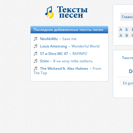
Главн
Последние добавленные тексты песен
А
Б
A
B
-
NevAkillAz
Save me
-
Louis Amstrong
Wonderful World
-
ST и Dino MC 47
RAPINFO
Текст
-
Stimi
Я не хочу тебя любить
-
The Wickeed ft. Alex Holmes
From
D
The Top
Eti go