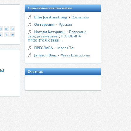
Случайные тексты песен
-
Billie Joe Armstrong
Roshambo
-
Оп героиня
Русская
Э
Ю
Я
-
Натали Катэрлин
Половина
Y
Z
#
сердца замерзает, ПОЛОВИНА
ПРОСИТСЯ К ТЕБЕ....
-
ПРЕСЛАВА
Мразя Те
-
Jamison Boaz
Weak Executioner
пы
Счётчик