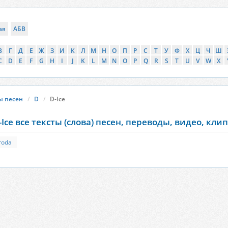
ая
АБВ
В
Г
Д
Е
Ж
З
И
К
Л
М
Н
О
П
Р
С
Т
У
Ф
Х
Ц
Ч
Ш
C
D
E
F
G
H
I
J
K
L
M
N
O
P
Q
R
S
T
U
V
W
X
ы песен
D
D-Ice
-Ice все тексты (слова) песен, переводы, видео, кли
roda