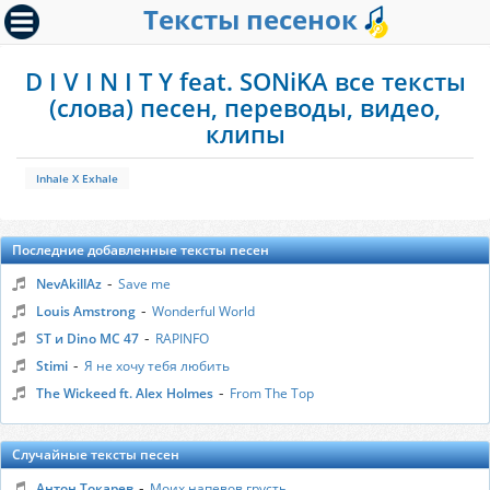
Тексты песенок
D I V I N I T Y feat. SONiKA все тексты
(слова) песен, переводы, видео,
клипы
Inhale X Exhale
Последние добавленные тексты песен
-
NevAkillAz
Save me
-
Louis Amstrong
Wonderful World
-
ST и Dino MC 47
RAPINFO
-
Stimi
Я не хочу тебя любить
-
The Wickeed ft. Alex Holmes
From The Top
Случайные тексты песен
-
Антон Токарев
Моих напевов грусть