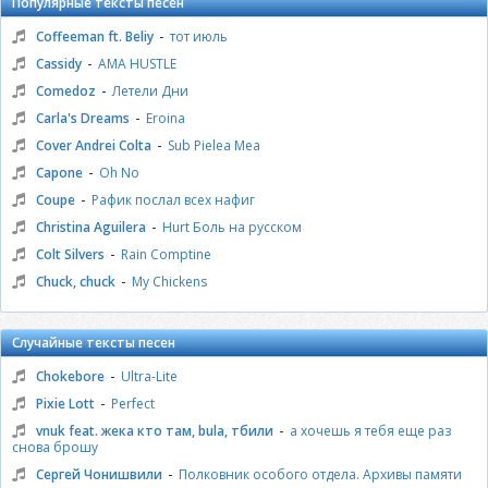
Популярные тексты песен
-
Coffeeman ft. Beliy
тот июль
-
Cassidy
AMA HUSTLE
-
Comedoz
Летели Дни
-
Carla's Dreams
Eroina
-
Cover Andrei Colta
Sub Pielea Mea
-
Capone
Oh No
-
Coupe
Рафик послал всех нафиг
-
Christina Aguilera
Hurt Боль на русском
-
Colt Silvers
Rain Comptine
-
Chuck, chuck
My Chickens
Случайные тексты песен
-
Chokebore
Ultra-Lite
-
Pixie Lott
Perfect
-
vnuk feat. жека кто там, bula, тбили
а хочешь я тебя еще раз
снова брошу
-
Сергей Чонишвили
Полковник особого отдела. Архивы памяти