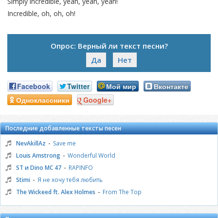
Simply incredible, yeah, yeah, yeah!
Incredible, oh, oh, oh!
Опрос: Верный ли текст песни?
Да
Нет
Facebook
Twitter
Мой мир
Вконтакте
Одноклассники
Google+
Последние добавленные тексты песен
-
NevAkillAz
Save me
-
Louis Amstrong
Wonderful World
-
ST и Dino MC 47
RAPINFO
-
Stimi
Я не хочу тебя любить
-
The Wickeed ft. Alex Holmes
From The Top