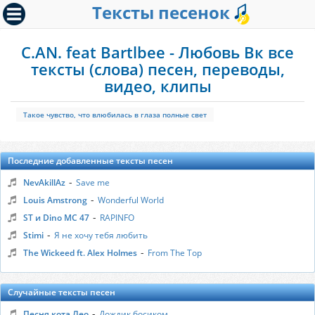
Тексты песенок
C.AN. feat Bartlbee - Любовь Вк все
тексты (слова) песен, переводы,
видео, клипы
Такое чувство, что влюбилась в глаза полные свет
Последние добавленные тексты песен
-
NevAkillAz
Save me
-
Louis Amstrong
Wonderful World
-
ST и Dino MC 47
RAPINFO
-
Stimi
Я не хочу тебя любить
-
The Wickeed ft. Alex Holmes
From The Top
Случайные тексты песен
-
Песня кота Лео
Дождик босиком