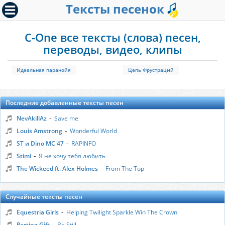
Тексты песенок
C-One все тексты (слова) песен,
переводы, видео, клипы
Идеальная паранойя
Цепь Фрустраций
Последние добавленные тексты песен
-
NevAkillAz
Save me
-
Louis Amstrong
Wonderful World
-
ST и Dino MC 47
RAPINFO
-
Stimi
Я не хочу тебя любить
-
The Wickeed ft. Alex Holmes
From The Top
Случайные тексты песен
-
Equestria Girls
Helping Twilight Sparkle Win The Crown
-
Parting Gift
Be Still