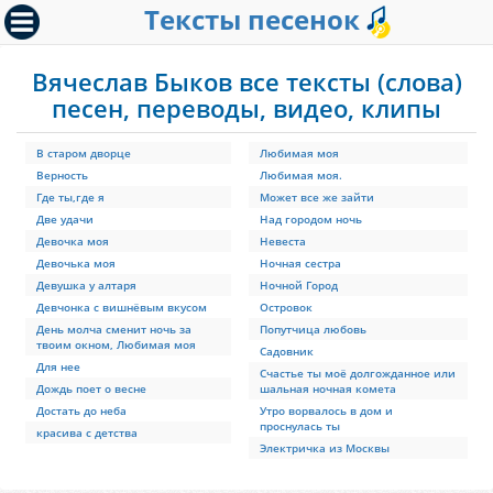
Тексты песенок
Вячеслав Быков все тексты (слова)
песен, переводы, видео, клипы
В старом дворце
Любимая моя
Верность
Любимая моя.
Где ты,где я
Может все же зайти
Две удачи
Над городом ночь
Девочка моя
Невеста
Девочька моя
Ночная сестра
Девушка у алтаря
Ночной Город
Девчонка с вишнёвым вкусом
Островок
День молча сменит ночь за
Попутчица любовь
твоим окном, Любимая моя
Садовник
Для нее
Счастье ты моё долгожданное или
Дождь поет о весне
шальная ночная комета
Достать до неба
Утро ворвалось в дом и
проснулась ты
красива с детства
Электричка из Москвы