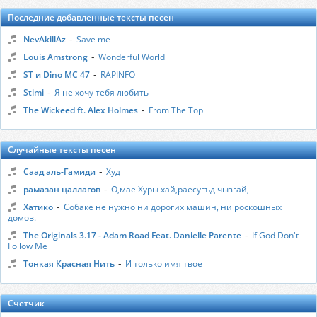
Последние добавленные тексты песен
-
NevAkillAz
Save me
-
Louis Amstrong
Wonderful World
-
ST и Dino MC 47
RAPINFO
-
Stimi
Я не хочу тебя любить
-
The Wickeed ft. Alex Holmes
From The Top
Случайные тексты песен
-
Саад аль-Гамиди
Худ
-
рамазан цаллагов
О,мае Хуры хай,раесугъд чызгай,
-
Хатико
Собаке не нужно ни дорогих машин, ни роскошных
домов.
-
The Originals 3.17 - Adam Road Feat. Danielle Parente
If God Don't
Follow Me
-
Тонкая Красная Нить
И только имя твое
Счётчик