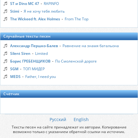
-
ST и Dino MC 47
RAPINFO
-
Stimi
Я не хочу тебя любить
-
The Wickeed ft. Alex Holmes
From The Top
Случайные тексты песен
-
Александр Першко-Балев
Равнение на знамя батальона
-
Silent Siren
Limited
-
Борис ГРЕБЕНЩИКОВ
По Смоленской дороге
-
SGM
ТОП МИДЕР
-
MEDS
Father, I need you
Счётчик
Русский
English
Тексты песен на сайте принадлежат их авторам. Копирование
возможно только с указанием обратной ссылки на источник.