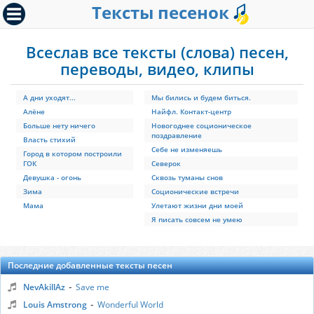
Тексты песенок
Всеслав все тексты (слова) песен,
переводы, видео, клипы
А дни уходят...
Мы бились и будем биться.
Алёне
Найфл. Контакт-центр
Больше нету ничего
Новогоднее соционическое
поздравление
Власть стихий
Себе не изменяешь
Город в котором построили
ГОК
Северок
Девушка - огонь
Сквозь туманы снов
Зима
Соционические встречи
Мама
Улетают жизни дни моей
Я писать совсем не умею
Последние добавленные тексты песен
-
NevAkillAz
Save me
-
Louis Amstrong
Wonderful World