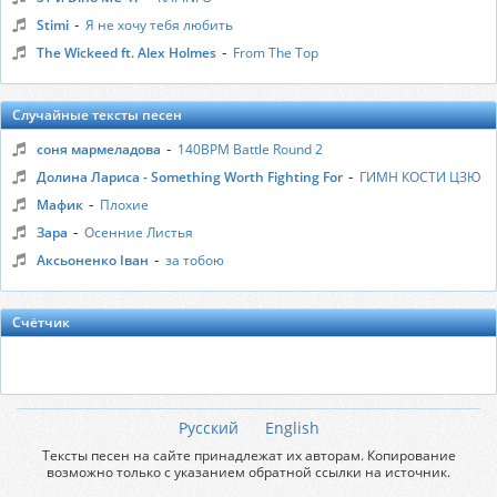
-
Stimi
Я не хочу тебя любить
-
The Wickeed ft. Alex Holmes
From The Top
Случайные тексты песен
-
соня мармеладова
140BPM Battle Round 2
-
Долина Лариса - Something Worth Fighting For
ГИМН КОСТИ ЦЗЮ
-
Мафик
Плохие
-
Зара
Осенние Листья
-
Аксьоненко Іван
за тобою
Счётчик
Русский
English
Тексты песен на сайте принадлежат их авторам. Копирование
возможно только с указанием обратной ссылки на источник.