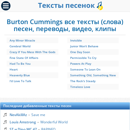
Тексты песенок
Burton Cummings все тексты (слова)
песен, переводы, видео, клипы
Any Minor Miracle
Invisible
Cerebral World
Junior Won't Behave
Crazy If You Mess With The Gods
One Day Soon
Fine State Of Affairs
Permissible To Cry
Had To Be You
Powers At Play
Heart
Someone To Lean On
Heavenly Blue
Something Old, Something New
I'd Love To Talk
The Rock's Steady
Timeless Love
Последние добавленные тексты песен
-
NevAkillAz
Save me
-
Louis Amstrong
Wonderful World
-
ST и Dino MC 47
RAPINFO