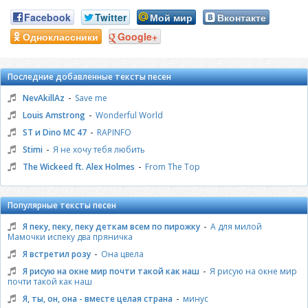
Facebook
Twitter
Мой мир
Вконтакте
Одноклассники
Google+
Последние добавленные тексты песен
-
NevAkillAz
Save me
-
Louis Amstrong
Wonderful World
-
ST и Dino MC 47
RAPINFO
-
Stimi
Я не хочу тебя любить
-
The Wickeed ft. Alex Holmes
From The Top
Популярные тексты песен
-
Я пеку, пеку, пеку деткам всем по пирожку
А для милой
Мамочки испеку два пряничка
-
Я встретил розу
Она цвела
-
Я рисую на окне мир почти такой как наш
Я рисую на окне мир
почти такой как наш
-
Я, ты, он, она - вместе целая страна
минус