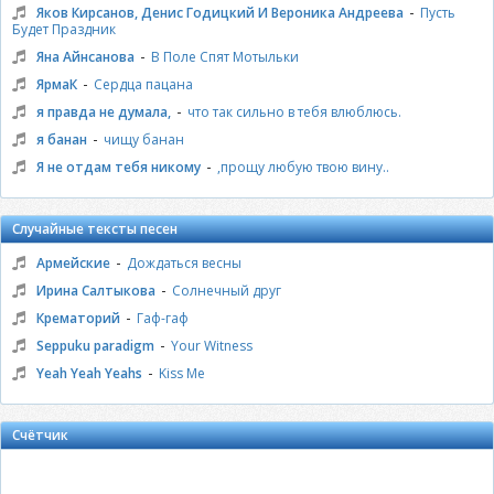
-
Яков Кирсанов, Денис Годицкий И Вероника Андреева
Пусть
Будет Праздник
-
Яна Айнсанова
В Поле Спят Мотыльки
-
ЯрмаК
Сердца пацана
-
я правда не думала,
что так сильно в тебя влюблюсь.
-
я банан
чищу банан
-
Я не отдам тебя никому
,прощу любую твою вину..
Случайные тексты песен
-
Армейские
Дождаться весны
-
Ирина Салтыкова
Солнечный друг
-
Крематорий
Гаф-гаф
-
Seppuku paradigm
Your Witness
-
Yeah Yeah Yeahs
Kiss Me
Счётчик