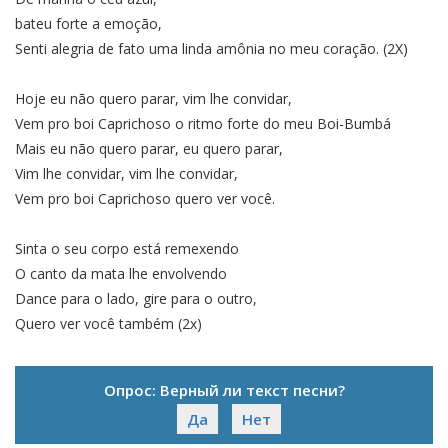
bateu forte a emoção,
Senti alegria de fato uma linda amônia no meu coração. (2X)
Hoje eu não quero parar, vim lhe convidar,
Vem pro boi Caprichoso o ritmo forte do meu Boi-Bumbá
Mais eu não quero parar, eu quero parar,
Vim lhe convidar, vim lhe convidar,
Vem pro boi Caprichoso quero ver você.
Sinta o seu corpo está remexendo
O canto da mata lhe envolvendo
Dance para o lado, gire para o outro,
Quero ver você também (2x)
Опрос: Верный ли текст песни?
Да
Нет