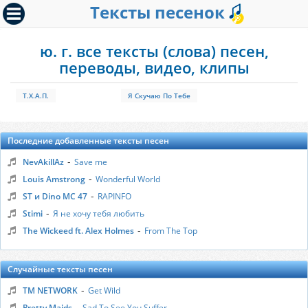
Тексты песенок
ю. г. все тексты (слова) песен,
переводы, видео, клипы
Т.Х.А.П.
Я Скучаю По Тебе
Последние добавленные тексты песен
-
NevAkillAz
Save me
-
Louis Amstrong
Wonderful World
-
ST и Dino MC 47
RAPINFO
-
Stimi
Я не хочу тебя любить
-
The Wickeed ft. Alex Holmes
From The Top
Случайные тексты песен
-
TM NETWORK
Get Wild
-
Pretty Maids
Sad To See You Suffer