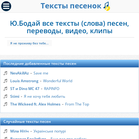
Тексты песенок
Ю.Бодай все тексты (слова) песен,
переводы, видео, клипы
Я не проживу без тебе...
Последние добавленные тексты песен
-
NevAkillAz
Save me
-
Louis Amstrong
Wonderful World
-
ST и Dino MC 47
RAPINFO
-
Stimi
Я не хочу тебя любить
-
The Wickeed ft. Alex Holmes
From The Top
Случайные тексты песен
-
Міла Нітіч
Українське попурі
-
Валерия Брейтбург
Еще раз про любовь