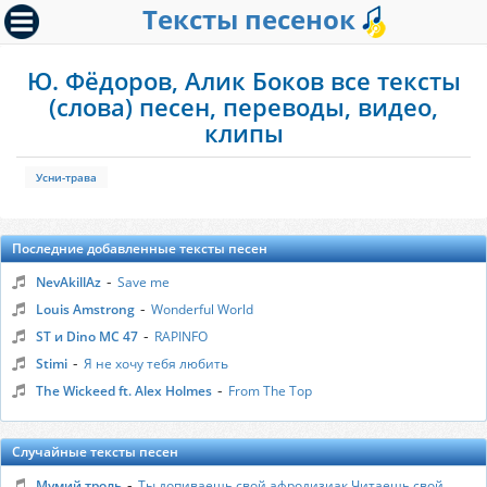
Тексты песенок
Ю. Фёдоров, Алик Боков все тексты
(слова) песен, переводы, видео,
клипы
Усни-трава
Последние добавленные тексты песен
-
NevAkillAz
Save me
-
Louis Amstrong
Wonderful World
-
ST и Dino MC 47
RAPINFO
-
Stimi
Я не хочу тебя любить
-
The Wickeed ft. Alex Holmes
From The Top
Случайные тексты песен
-
Мумий троль
Ты допиваешь свой афродизиак Читаешь свой