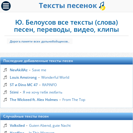
Тексты песенок
Ю. Белоусов все тексты (слова)
песен, переводы, видео, клипы
Дорога.памяти всех дальнобойщиков..
Последние добавленные тексты песен
-
NevAkillAz
Save me
-
Louis Amstrong
Wonderful World
-
ST и Dino MC 47
RAPINFO
-
Stimi
Я не хочу тебя любить
-
The Wickeed ft. Alex Holmes
From The Top
Случайные тексты песен
-
Volkslied
Guten Abend, gute Nacht
-
Hardline
In This Moment