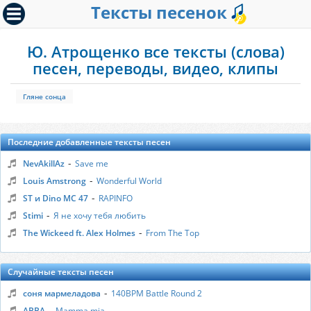
Тексты песенок
Ю. Атрощенко все тексты (слова)
песен, переводы, видео, клипы
Гляне сонца
Последние добавленные тексты песен
-
NevAkillAz
Save me
-
Louis Amstrong
Wonderful World
-
ST и Dino MC 47
RAPINFO
-
Stimi
Я не хочу тебя любить
-
The Wickeed ft. Alex Holmes
From The Top
Случайные тексты песен
-
соня мармеладова
140BPM Battle Round 2
-
АВВА
Mamma mia