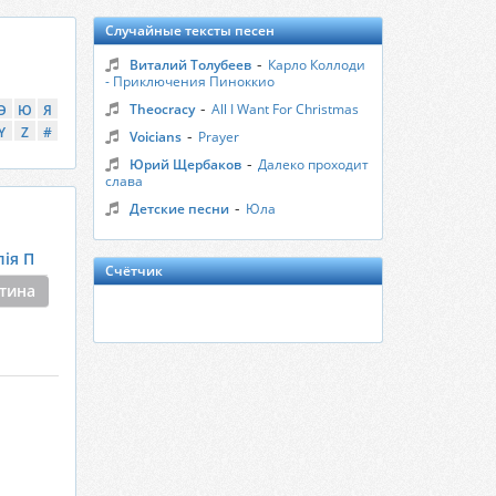
Случайные тексты песен
-
Виталий Толубеев
Карло Коллоди
- Приключения Пиноккио
-
Theocracy
All I Want For Christmas
Э
Ю
Я
Y
Z
#
-
Voicians
Prayer
-
Юрий Щербаков
Далеко проходит
слава
-
Детские песни
Юла
ія П
Счётчик
тина