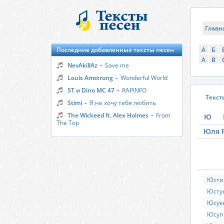
Главн
Последние добавленные тексты песен
А
Б
A
B
-
NevAkillAz
Save me
-
Louis Amstrong
Wonderful World
-
ST и Dino MC 47
RAPINFO
Текст
-
Stimi
Я не хочу тебя любить
-
The Wickeed ft. Alex Holmes
From
Ю
The Top
Юля 
Юсти
Юсту
Юсук
Юсуп