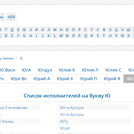
ая
АБВ
В
Г
Д
Е
Ж
З
И
К
Л
М
Н
О
П
Р
С
Т
У
Ф
Х
Ц
Ч
Ш
C
D
E
F
G
H
I
J
K
L
M
N
O
P
Q
R
S
T
U
V
W
X
ы песен
G
Ю.Васи
ЮгА
Юлдуз
Юлия Б
Юлия Л
Юлия С
Юл
Ро
Юра Ве
Юрий А
Юрий К
Юрий П
Юрий Я
Юс
Список исполнителей на букву Ю
на Стечковская
Ютта Куссуль
с
Ютта Куссуль
е Хонма
ЮТу
Ютуб