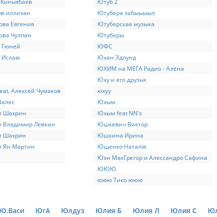
 Киньябаев
Ютуб 2
ов иллихан
Ютубера забыыыыл
ова Евгения
Ютуберская музыка
ова Чулпан
Ютуберы
 Гюней
ЮФС
 Ислам
Юхан Эдлунд
ЮХИМ на МЕГА Радио - Алёна
Юху и его друзья
eat. Алексей Чумаков
юхуу
Валес
Юхым
и Шахрин
Юхым feat NN's
и Владимир Левкин
Юшкевич Виктор
и Шахрин
Юшкина Ирина
и Ян Мартин
Ющенко Наталія
Юэн МакГрегор и Алессандро Сафина
ЮЮЮ
ююю Тико ююю
Ю.Васи
ЮгА
Юлдуз
Юлия Б
Юлия Л
Юлия С
Юл