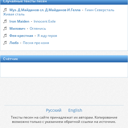
Случайные тексты песен
-
Муз. Д.Майданов сл. Д.Майданов И.Гелла
Гимн Северсталь
Живая сталь
-
Iron Maiden
Innocent Exile
-
Милович
Оглянись
-
Фея-крестная
Я жду героя
-
Любэ
Песня про коня
Счётчик
Русский
English
Тексты песен на сайте принадлежат их авторам. Копирование
возможно только с указанием обратной ссылки на источник.