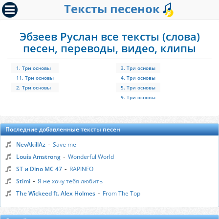
Тексты песенок
Эбзеев Руслан все тексты (слова)
песен, переводы, видео, клипы
1. Три основы
3. Три основы
11. Три основы
4. Три основы
2. Три основы
5. Три основы
9. Три основы
Последние добавленные тексты песен
-
NevAkillAz
Save me
-
Louis Amstrong
Wonderful World
-
ST и Dino MC 47
RAPINFO
-
Stimi
Я не хочу тебя любить
-
The Wickeed ft. Alex Holmes
From The Top