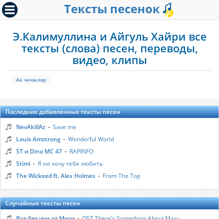
Тексты песенок
Э.Калимуллина и Айгуль Хайри все
тексты (слова) песен, переводы,
видео, клипы
Ак чэчэклэр
Последние добавленные тексты песен
-
NevAkillAz
Save me
-
Louis Amstrong
Wonderful World
-
ST и Dino MC 47
RAPINFO
-
Stimi
Я не хочу тебя любить
-
The Wickeed ft. Alex Holmes
From The Top
Случайные тексты песен
-
Все без ума от Мэри
OST There's Something About Mary