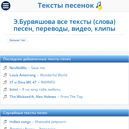
Тексты песенок
Э.Бурвяшова все тексты (слова)
песен, переводы, видео, клипы
Хальмг тег
Последние добавленные тексты песен
-
NevAkillAz
Save me
-
Louis Amstrong
Wonderful World
-
ST и Dino MC 47
RAPINFO
-
Stimi
Я не хочу тебя любить
-
The Wickeed ft. Alex Holmes
From The Top
Случайные тексты песен
-
Indian songs
Khatooba potpourri
-
Демоны Анны
Эвридика