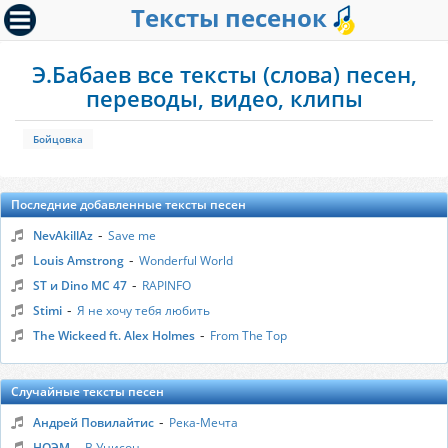
Тексты песенок
Э.Бабаев все тексты (слова) песен,
переводы, видео, клипы
Бойцовка
Последние добавленные тексты песен
-
NevAkillAz
Save me
-
Louis Amstrong
Wonderful World
-
ST и Dino MC 47
RAPINFO
-
Stimi
Я не хочу тебя любить
-
The Wickeed ft. Alex Holmes
From The Top
Случайные тексты песен
-
Андрей Повилайтис
Река-Мечта
-
НОЭМ
В Унисон