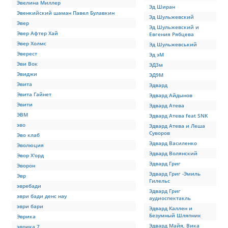
Эвелина Миллер
Эд Ширан
Эвенкийский шаман Павел Булавкин
Эд Шульжевский
Эвер
Эд Шульжевский и
Эвер Афтер Хай
Евгения Рябцева
Эвер Холмс
Эд Шульжевський
Эверест
Эд эМ
Эви Вок
ЭД3м
Эвиджи
ЭД9М
Эвита
Эдвард
Эвита Гайнет
Эдвард Айдынов
Эвити
Эдвард Атева
ЭВМ
Эдвард Атева feat SNK
эво
Эдвард Атева и Леша
Суворов
Эво клаб
Эдвард Василенко
Эволюция
Эдвард Волянский
Эвор Х'орд
Эдвард Григ
Эворон
Эдвард Григ -Эмиль
Эвр
Гилельс
эвребади
Эдвард Григ
эври бади денс нау
аудиоспектакль
эври бари
Эдвард Каллен и
Безумный Шляпник
Эврика
Эдвард Майя, Вика
эврика 7