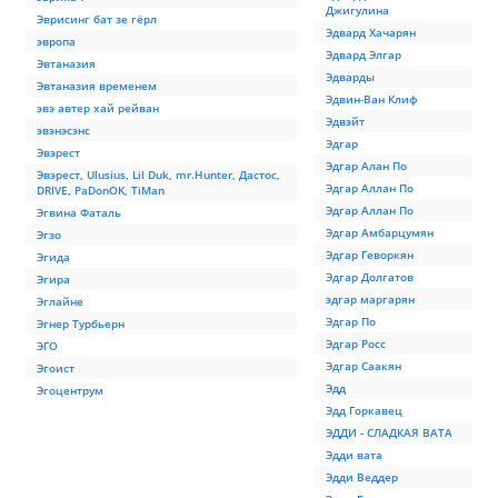
Джигулина
Эврисинг бат зе гёрл
Эдвард Хачарян
эвропа
Эдвард Элгар
Эвтаназия
Эдварды
Эвтаназия временем
Эдвин-Ван Клиф
эвэ автер хай рейван
Эдвэйт
эвэнэсэнс
Эдгар
Эвэрест
Эдгар Алан По
Эвэрест, Ulusius, Lil Duk, mr.Hunter, Дастос,
Эдгар Аллан По
DRIVE, PaDonOK, TiMan
Эдгар Аллан По
Эгвина Фаталь
Эдгар Амбарцумян
Эгзо
Эдгар Геворкян
Эгида
Эдгар Долгатов
Эгира
эдгар маргарян
Эглайне
Эдгар По
Эгнер Турбьерн
Эдгар Росс
ЭГО
Эдгар Саакян
Эгоист
Эдд
Эгоцентрум
Эдд Горкавец
ЭДДИ - СЛАДКАЯ ВАТА
Эдди вата
Эдди Веддер