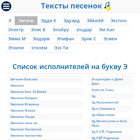
Тексты песенок
Э
Эвгени
Эдди К
Эдуард
ЭйкиЭй
Экспон
Электр
Элис Б
Эльбру
эльдар
Эм Кал
Эмма М
Эндэрм
Эпифан
Эрик С
Эсмен
Этниче
этонем
Эээ Ти
Список исполнителей на букву Э
Эвгения Власова
Эгоцентрум и Дима
Дзен
Эвелина
Эгрегор Тьмы
Эвелина feat. Dj Bebek
Эд
Эвелина Блёданс
Эд Жульжевский
Эвелина Втюрина
Эд и Смирняга
Эвелина Живая
Эд Ибрагимов
Эвелина Лашук
Эд Меликсетян и Катя
Эвелина лина на
Лель
Эвелина Лисовская
Эд Р.Э.Й. Родионов
Эвелина махмутова
Эд РЭЙ Родионов