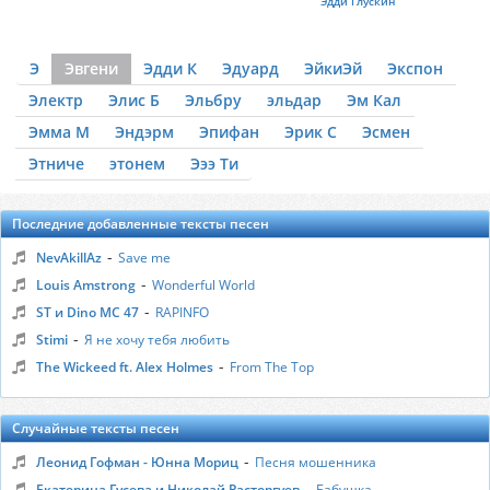
Эдди Глускин
Э
Эвгени
Эдди К
Эдуард
ЭйкиЭй
Экспон
Электр
Элис Б
Эльбру
эльдар
Эм Кал
Эмма М
Эндэрм
Эпифан
Эрик С
Эсмен
Этниче
этонем
Эээ Ти
Последние добавленные тексты песен
-
NevAkillAz
Save me
-
Louis Amstrong
Wonderful World
-
ST и Dino MC 47
RAPINFO
-
Stimi
Я не хочу тебя любить
-
The Wickeed ft. Alex Holmes
From The Top
Случайные тексты песен
-
Леонид Гофман - Юнна Мориц
Песня мошенника
-
Екатерина Гусева и Николай Расторгуев
Бабушка