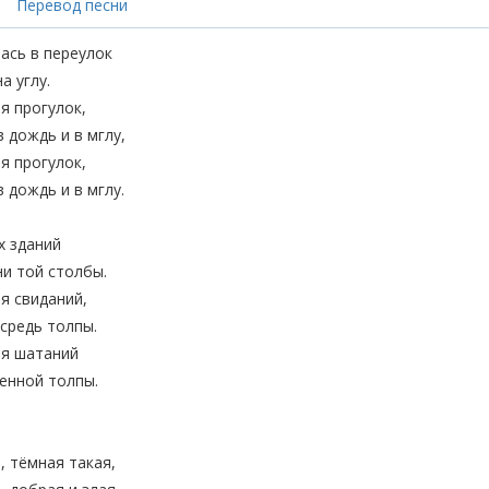
Перевод песни
ась в переулок
а углу.
я прогулок,
 дождь и в мглу,
я прогулок,
 дождь и в мглу.
х зданий
и той столбы.
ля свиданий,
средь толпы.
ля шатаний
енной толпы.
, тёмная такая,