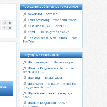
Последние добавленные тексты песен
-
NevAkillAz
Save me
-
Louis Amstrong
Wonderful World
Ю
Я
-
ST и Dino MC 47
RAPINFO
Z
#
-
Stimi
Я не хочу тебя любить
-
The Wickeed ft. Alex Holmes
From
The Top
Популярные тексты песен
-
Школьный рэп
Школьный реп
-
Шамши Калдаяков
Кешикпей
келем деп-ен...
-
Шахзод
Нозли гулим
-
Школьная
Не пиши The End, мы
же вы
придумаем Happy End
-
Шура Кузнецова
Не тонуть, а
плыть
-
Шамши Калдаяков
Арыс
жагасында