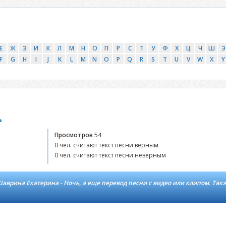
Е
Ж
З
И
К
Л
М
Н
О
П
Р
С
Т
У
Ф
Х
Ц
Ч
Ш
Э
F
G
H
I
J
K
L
M
N
O
P
Q
R
S
T
U
V
W
X
Y
ь
Просмотров
54
0 чел. считают текст песни верным
0 чел. считают текст песни неверным
аврина Екатерина - Ночь, а еще перевод песни с видео или клипом. Так