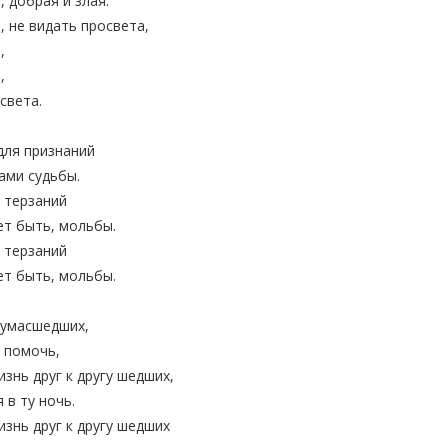
, добрая и злая.
, не видать просвета,
,
,
света.
 для признаний
ами судьбы.
 терзаний
т быть, мольбы.
 терзаний
т быть, мольбы.
сумасшедших,
 помочь,
знь друг к другу шедших,
 в ту ночь.
изнь друг к другу шедших