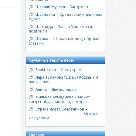
-
Шерали Жураев
Бандаман
-
Шарлотка
Среди тысячи длинных
гудков
-
Шахзода
Папа и Мама жизнь
подарили
-
Школа
Школа смотрит добрыми
глазами,
Случайные тексты песен
-
Shakti Loka
Увижу время
-
Лера Туманова ft. Daria Kozina
Я
плохая твоя
-
Алина
Две половины
-
Дильназ Ахмадиева
Может
когда-нибудь, может однажды...
-
Страна Чудес Смертников
Опенинг
на русском
Счётчик