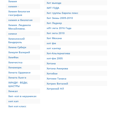
Химия
Хит выезда
химия -
ХИТ ГОДА
Химия биология
Хит группы Европа плюс
география
Хит Зимы 2009-2010
химия и биология
Хит Леджер
Химия. Людмила
хИт лета 2016 Года
Михайловна.
Хит лета 2010
химки
Хит Механа
Химкинский
Бандероль
хит фм
Химна Србиjи
хит хантер
Химуля Валерий
Хит-Альтернатива
ХимФак
хит-фм 2005
Химчистка
Хитана
Хинамори.
Хитана Амирова
Хината Удзумаки
Хитобои
Хината Хьюга
Хитоми Танака
ХИНДИ - ВЕДЫ,
Хитрик Виталий
ШАСТРЫ
Хитриной НЛ
Хинкал
Хип -хоп в наушниках
хип хап
Хип хоп класс