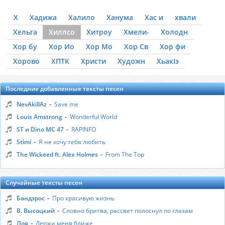
Х
Хадижа
Халило
Ханума
Хас и
хвали
Хельга
Хиллсо
Хитроу
Хмели-
Холодн
Хор бу
Хор Ио
Хор Мо
Хор Св
Хор фи
Хорово
ХПТК
Христи
Художн
ХьакIэ
Последние добавленные тексты песен
-
NevAkillAz
Save me
-
Louis Amstrong
Wonderful World
-
ST и Dino MC 47
RAPINFO
-
Stimi
Я не хочу тебя любить
-
The Wickeed ft. Alex Holmes
From The Top
Случайные тексты песен
-
Бандэрос
Про красивую жизнь
-
В. Высоцкий
Словно бритва, рассвет полоснул по глазам
-
Лоя
Держи меня ближе