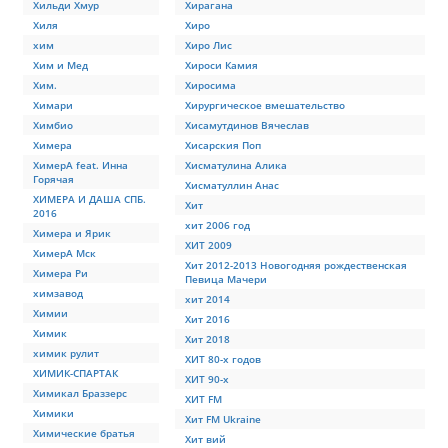
Хильди Хмур
Хирагана
Хиля
Хиро
хим
Хиро Лис
Хим и Мед
Хироси Камия
Хим.
Хиросима
Химари
Хирургическое вмешательство
Химбио
Хисамутдинов Вячеслав
Химера
Хисарския Поп
ХимерА feat. Инна
Хисматулина Алика
Горячая
Хисматуллин Анас
ХИМЕРА И ДАША СПБ.
Хит
2016
хит 2006 год
Химера и Ярик
ХИТ 2009
ХимерА Мск
Хит 2012-2013 Новогодняя рождественская
Химера Ри
Певица Мачери
химзавод
хит 2014
Химии
Хит 2016
Химик
Хит 2018
химик рулит
ХИТ 80-х годов
ХИМИК-СПАРТАК
ХИТ 90-х
Химикал Браззерс
ХИТ FM
Химики
Хит FM Ukraine
Химические братья
Хит вий