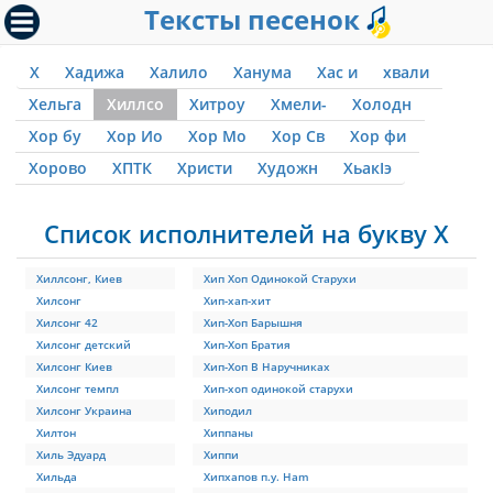
Тексты песенок
Х
Хадижа
Халило
Ханума
Хас и
хвали
Хельга
Хиллсо
Хитроу
Хмели-
Холодн
Хор бу
Хор Ио
Хор Мо
Хор Св
Хор фи
Хорово
ХПТК
Христи
Художн
ХьакIэ
Список исполнителей на букву Х
Хиллсонг, Киев
Хип Хоп Одинокой Старухи
Хилсонг
Хип-хап-хит
Хилсонг 42
Хип-Хоп Барышня
Хилсонг детский
Хип-Хоп Братия
Хилсонг Киев
Хип-Хоп В Наручниках
Хилсонг темпл
Хип-хоп одинокой старухи
Хилсонг Украина
Хиподил
Хилтон
Хиппаны
Хиль Эдуард
Хиппи
Хильда
Хипхапов п.у. Ham