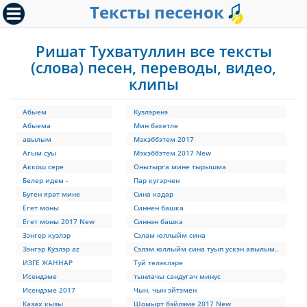
Тексты песенок
Ришат Тухватуллин все тексты
(слова) песен, переводы, видео,
клипы
Абыем
Кузлэренэ
Абыема
Мин бэхетле
авылым
Мэхэббэтем 2017
Агым суы
Мэхэббэтем 2017 New
Аккош сере
Онытырга мине тырышма
Белер идем -
Пар кугэрчен
Буген ярат мине
Сина кадар
Егет моны
Синнен башка
Егет моны 2017 New
Синнэн башка
Зэнгер кузлэр
Сэлам юллыйм сина
Зэнгэр Кузлэр az
Сэлэм юллыйм сина туып ускэн авылым..
ИЗГЕ ЖАННАР
Туй телэклэре
Исендэме
тынлачы сандугач минус
Исендэме 2017
Чын, чын эйтэмен
Казах кызы
Шомырт бэйлэме 2017 New