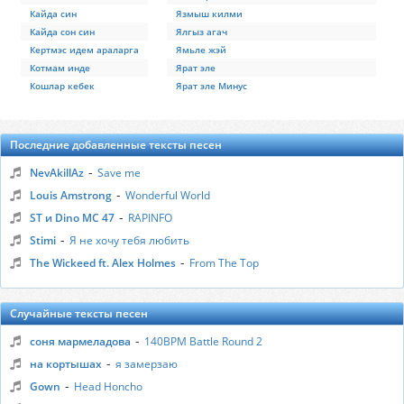
Кайда син
Язмыш килми
Кайда сон син
Ялгыз агач
Кертмэс идем араларга
Ямьле жэй
Котмам инде
Ярат эле
Кошлар кебек
Ярат эле Минус
Последние добавленные тексты песен
-
NevAkillAz
Save me
-
Louis Amstrong
Wonderful World
-
ST и Dino MC 47
RAPINFO
-
Stimi
Я не хочу тебя любить
-
The Wickeed ft. Alex Holmes
From The Top
Случайные тексты песен
-
соня мармеладова
140BPM Battle Round 2
-
на кортышах
я замерзаю
-
Gown
Head Honcho