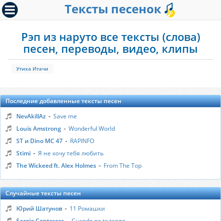
Тексты песенок
Рэп из наруто все тексты (слова)
песен, переводы, видео, клипы
Утиха Итачи
Последние добавленные тексты песен
-
NevAkillAz
Save me
-
Louis Amstrong
Wonderful World
-
ST и Dino MC 47
RAPINFO
-
Stimi
Я не хочу тебя любить
-
The Wickeed ft. Alex Holmes
From The Top
Случайные тексты песен
-
Юрий Шатунов
11 Ромашки
-
Sergio Contreras
Cuando no te tengo