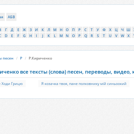
ая
АБВ
В
Г
Д
Е
Ж
З
И
К
Л
М
Н
О
П
Р
С
Т
У
Ф
Х
Ц
Ч
Ш
C
D
E
F
G
H
I
J
K
L
M
N
O
P
Q
R
S
T
U
V
W
X
ы песен
Р
Р.Кириченко
иченко все тексты (слова) песен, переводы, видео,
 Ходи Грицю
Я козачка твоя, пане полковнику мій синьоокий