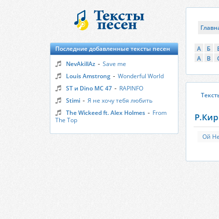
Главн
Последние добавленные тексты песен
А
Б
A
B
-
NevAkillAz
Save me
-
Louis Amstrong
Wonderful World
-
ST и Dino MC 47
RAPINFO
Текст
-
Stimi
Я не хочу тебя любить
-
The Wickeed ft. Alex Holmes
From
Р.Кир
The Top
Ой Не