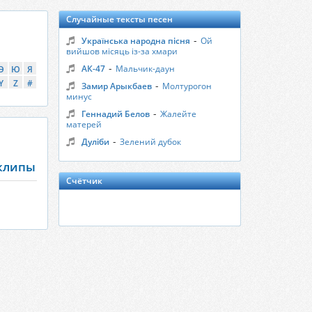
Случайные тексты песен
-
Українська народна пісня
Ой
вийшов місяць із-за хмари
-
АК-47
Мальчик-даун
Э
Ю
Я
Y
Z
#
-
Замир Арыкбаев
Молтурогон
минус
-
Геннадий Белов
Жалейте
матерей
-
Дуліби
Зелений дубок
 клипы
Счётчик