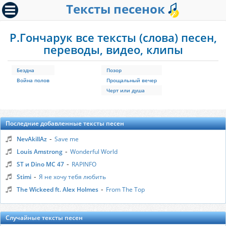
Тексты песенок
Р.Гончарук все тексты (слова) песен,
переводы, видео, клипы
Бездна
Позор
Война полов
Прощальный вечер
Черт или душа
Последние добавленные тексты песен
-
NevAkillAz
Save me
-
Louis Amstrong
Wonderful World
-
ST и Dino MC 47
RAPINFO
-
Stimi
Я не хочу тебя любить
-
The Wickeed ft. Alex Holmes
From The Top
Случайные тексты песен