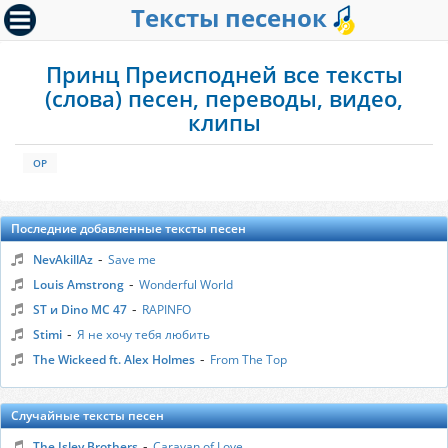
Тексты песенок
Принц Преисподней все тексты
(слова) песен, переводы, видео,
клипы
OP
Последние добавленные тексты песен
-
NevAkillAz
Save me
-
Louis Amstrong
Wonderful World
-
ST и Dino MC 47
RAPINFO
-
Stimi
Я не хочу тебя любить
-
The Wickeed ft. Alex Holmes
From The Top
Случайные тексты песен
-
The Isley Brothers
Caravan of Love