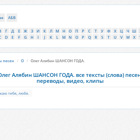
ая
АБВ
В
Г
Д
Е
Ж
З
И
К
Л
М
Н
О
П
Р
С
Т
У
Ф
Х
Ц
Ч
Ш
C
D
E
F
G
H
I
J
K
L
M
N
O
P
Q
R
S
T
U
V
W
X
ы песен
О
Олег Алябин ШАНСОН ГОДА.
Олег Алябин ШАНСОН ГОДА. все тексты (слова) песен
переводы, видео, клипы
каю тебя, любя.