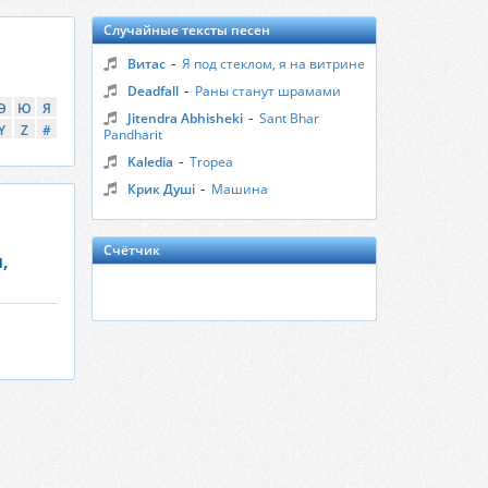
Случайные тексты песен
-
Витас
Я под стеклом, я на витрине
-
Deadfall
Раны станут шрамами
Э
Ю
Я
-
Jitendra Abhisheki
Sant Bhar
Y
Z
#
Pandharit
-
Kaledia
Tropea
-
Крик Душі
Машина
Счётчик
,