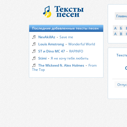
Главн
Последние добавленные тексты песен
А
Б
A
B
-
NevAkillAz
Save me
-
Louis Amstrong
Wonderful World
-
ST и Dino MC 47
RAPINFO
Текст
-
Stimi
Я не хочу тебя любить
-
The Wickeed ft. Alex Holmes
From
The Top
Отпус