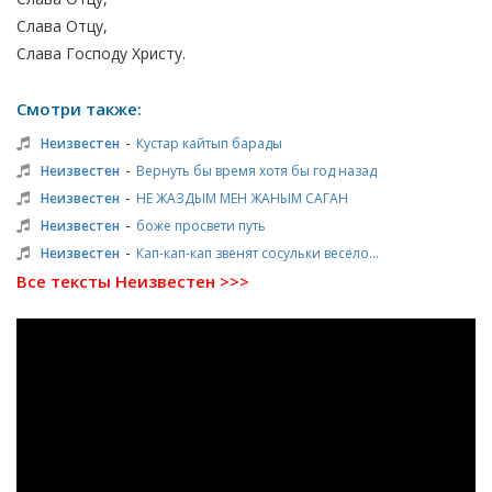
Слава Отцу,
Слава Господу Христу.
Смотри также:
-
Неизвестен
Кустар кайтып барады
-
Неизвестен
Вернуть бы время хотя бы год назад
-
Неизвестен
НЕ ЖАЗДЫМ МЕН ЖАНЫМ САГАН
-
Неизвестен
боже просвети путь
-
Неизвестен
Кап-кап-кап звенят сосульки весело...
Все тексты Неизвестен >>>