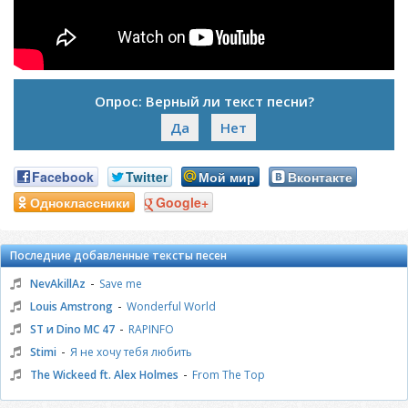
Опрос: Верный ли текст песни?
Да
Нет
Facebook
Twitter
Мой мир
Вконтакте
Одноклассники
Google+
Последние добавленные тексты песен
-
NevAkillAz
Save me
-
Louis Amstrong
Wonderful World
-
ST и Dino MC 47
RAPINFO
-
Stimi
Я не хочу тебя любить
-
The Wickeed ft. Alex Holmes
From The Top