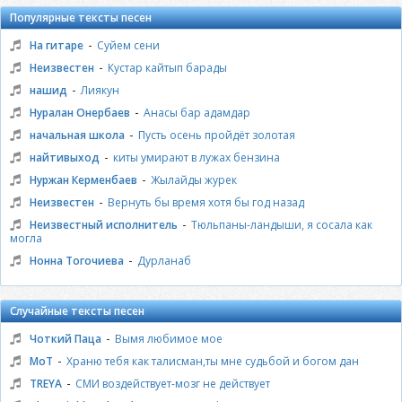
Популярные тексты песен
-
На гитаре
Суйем сени
-
Неизвестен
Кустар кайтып барады
-
нашид
Лиякун
-
Нуралан Онербаев
Анасы бар адамдар
-
начальная школа
Пусть осень пройдёт золотая
-
найтивыход
киты умирают в лужах бензина
-
Нуржан Керменбаев
Жылайды журек
-
Неизвестен
Вернуть бы время хотя бы год назад
-
Неизвестный исполнитель
Тюльпаны-ландыши, я сосала как
могла
-
Нонна Тогочиева
Дурланаб
Случайные тексты песен
-
Чоткий Паца
Вымя любимое мое
-
МоТ
Храню тебя как талисман,ты мне судьбой и богом дан
-
TREYA
СМИ воздействует-мозг не действует