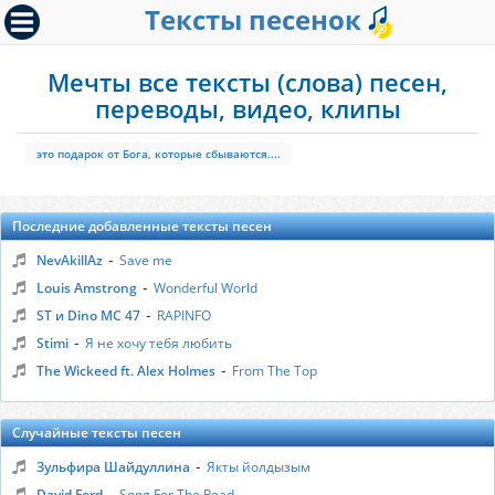
Тексты песенок
Мечты все тексты (слова) песен,
переводы, видео, клипы
это подарок от Бога, которые сбываются....
Последние добавленные тексты песен
-
NevAkillAz
Save me
-
Louis Amstrong
Wonderful World
-
ST и Dino MC 47
RAPINFO
-
Stimi
Я не хочу тебя любить
-
The Wickeed ft. Alex Holmes
From The Top
Случайные тексты песен
-
Зульфира Шайдуллина
Якты йолдызым
-
David Ford
Song For The Road