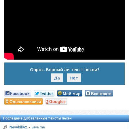
Опрос: Верный ли текст песни?
Да
Нет
Facebook
Twitter
Мой мир
Вконтакте
Одноклассники
Google+
Последние добавленные тексты песен
-
NevAkillAz
Save me