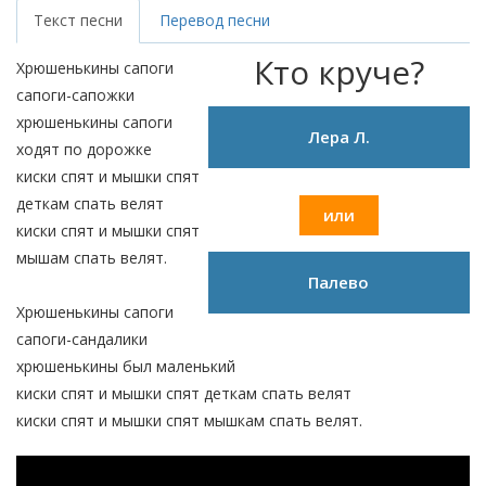
Текст песни
Перевод песни
Кто круче?
Хрюшенькины сапоги
сапоги-сапожки
хрюшенькины сапоги
Лера Л.
ходят по дорожке
киски спят и мышки спят
деткам спать велят
или
киски спят и мышки спят
мышам спать велят.
Палево
Хрюшенькины сапоги
сапоги-сандалики
хрюшенькины был маленький
киски спят и мышки спят деткам спать велят
киски спят и мышки спят мышкам спать велят.