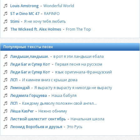
-
Louis Amstrong
Wonderful World
-
ST и Dino MC 47
RAPINFO
-
Stimi
Я не хочу тебя любить
-
The Wickeed ft. Alex Holmes
From The Top
Популярные тексты песен
-
Ландыши,ландыши.
в рот я эти ландыши ебала
-
Леди Баг и Супер Кот
Первая песня на русском
-
Леди Баг и Супер Кот
язык оригинала-Французский
-
ЛСП
И камнем вниз с крыши дома
-
Лемондэй
Я вырасту я вырасту я никогда не вырасту
-
Людмила Горцуева
Наша бабуля
-
ЛСП
Каждому дьяволу положен свой ангел...
-
Лёша KasPer
Нежно обниму
-
Листвой шелестит сентябрь
Начальная школа
-
Леонид Воробьев и друзья
Это Русь