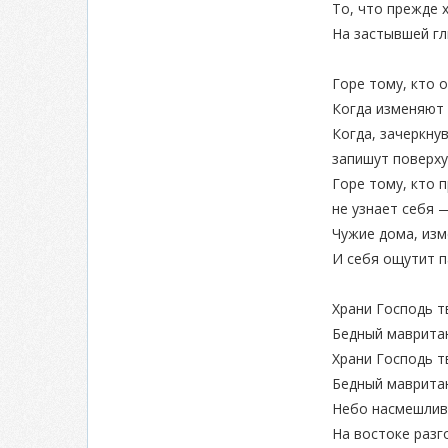
То, что прежде 
На застывшей гл
Горе тому, кто 
Когда изменяют 
Когда, зачеркнув
запишут поверху
Горе тому, кто 
не узнает себя 
Чужие дома, изм
И себя ощутит п
Храни Господь т
Бедный мавритан
Храни Господь т
Бедный мавритан
Небо насмешливо
На востоке разг