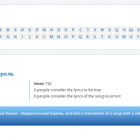
Е
Ж
З
И
К
Л
М
Н
О
П
Р
С
Т
У
Ф
Х
Ц
Ч
Ш
Э
F
G
H
I
J
K
L
M
N
O
P
Q
R
S
T
U
V
W
X
Y
ороль
Views
192
0 people consider the lyrics to be true
0 people consider the lyrics of the song incorrect
ашня Rowan - Мавританский Король, and also a translation of a song with a vid