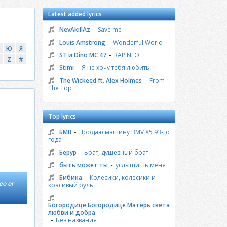
Latest added lyrics
-
NevAkillAz
Save me
-
Louis Amstrong
Wonderful World
Ю
Я
-
ST и Dino MC 47
RAPINFO
Z
#
-
Stimi
Я не хочу тебя любить
-
The Wickeed ft. Alex Holmes
From
The Top
Top lyrics
-
БМВ
Продаю машину BMV X5 93-го
года
-
Берур
Брат, душевный брат
-
быть может ты
услышишь меня
-
Бибика
Колесики, колесики и
eo or
красивый руль
Богородице Богородице Матерь света
любви и добра
-
Без названия