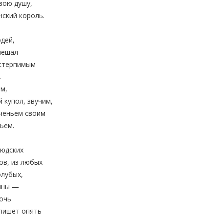
вою душу,
ский король.
юдей,
мешал
естерпимым
.
м,
 купол, звучим,
ченьем своим
ьем.
людских
ов, из любых
олубых,
ины —
очь
пишет опять