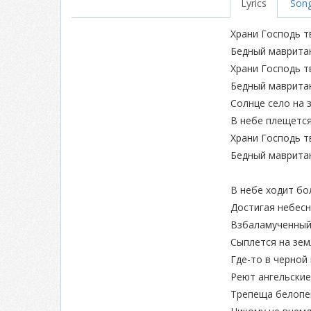
Lyrics
Song
Храни Господь т
Бедный мавритан
Храни Господь т
Бедный мавритан
Солнце село на 
В небе плещется
Храни Господь т
Бедный мавритан
В небе ходит бо
Достигая небесн
Взбаламученный
Сыплется на зем
Где-то в черной
Реют ангельские
Трепеща белопе