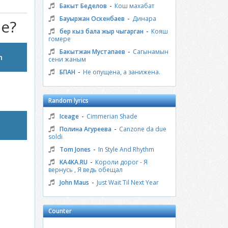
-
Бакыт Беделов
Кош махабат
-
Бауыржан Оскенбаев
Динара
че?
-
бер кыз бала жыр чыгарган
Кояш
гомере
-
Бакытжан Мустапаев
Сагынамын
n
сени жаным
-
БПАН
Не опущена, а занижена.
Random lyrics
-
Iceage
Cimmerian Shade
-
Полина Агуреева
Canzone da due
soldi
-
Tom Jones
In Style And Rhythm
-
KA4KA.RU
Короли дорог - Я
вернусь , Я ведь обещал
-
John Maus
Just Wait Til Next Year
Counter