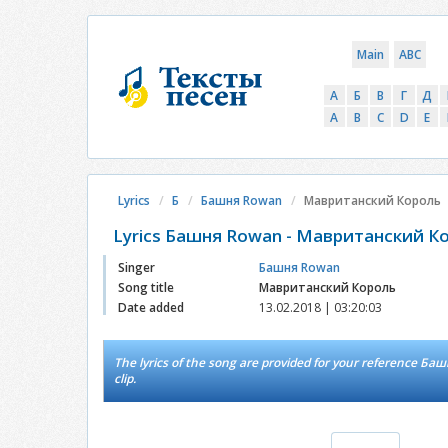
Main
ABC
А
Б
В
Г
Д
A
B
C
D
E
Lyrics
Б
Башня Rowan
Мавританский Король
Lyrics Башня Rowan - Мавританский К
Singer
Башня Rowan
Song title
Мавританский Король
Date added
13.02.2018 | 03:20:03
The lyrics of the song are provided for your reference Б
clip.