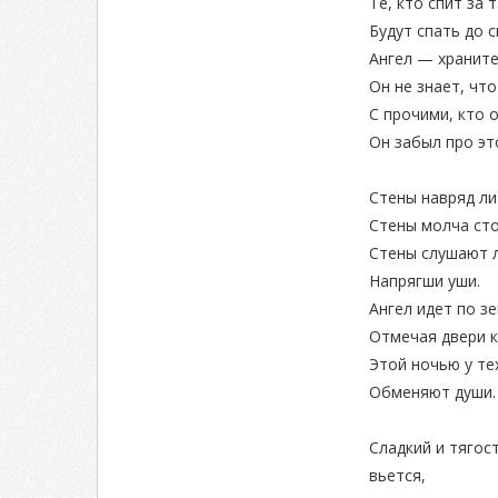
Те, кто спит за 
Будут спать до с
Ангел — храните
Он не знает, чт
С прочими, кто 
Он забыл про эт
Стены навряд ли
Стены молча сто
Стены слушают л
Напрягши уши.
Ангел идет по зе
Отмечая двери к
Этой ночью у тех
Обменяют души.
Сладкий и тягос
вьется,