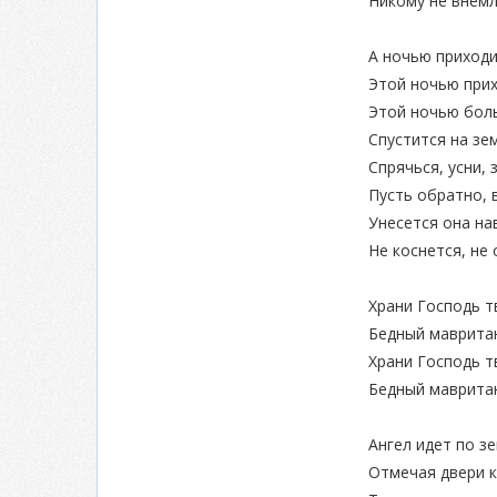
Никому не внемл
А ночью приходи
Этой ночью прих
Этой ночью бол
Спустится на зе
Спрячься, усни, 
Пусть обратно, 
Унесется она на
Не коснется, не 
Храни Господь т
Бедный мавритан
Храни Господь т
Бедный мавритан
Ангел идет по зе
Отмечая двери к