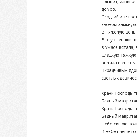
Плывет, извивая
домов.
Сладкий и тягос
звоном замкнул
В тяжелую цепь,
В эту осеннюю н
в ужасе встала,
Сладкую тяжкую 
вплыла в ее ком
Вкрадчивым ядо
светлых девичес
Храни Господь т
Бедный мавритан
Храни Господь т
Бедный мавритан
Небо синюю пол
В небе плещется