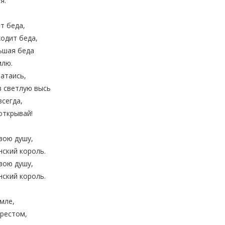
я.
т беда,
одит беда,
ьшая беда
млю.
затаись,
в светлую высь
всегда,
открывай!
вою душу,
ский король.
вою душу,
ский король.
мле,
рестом,