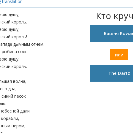
 translation
Кто кру
вою душу,
ский король.
вою душу,
Башня Rowa
ский король!
западе дымным огнем,
 рыбина соль.
или
вою душу,
ский король.
The Dartz
льшая волна,
ого дна,
 синий песок
лю.
 небесной дали
 корабли,
нным пером,