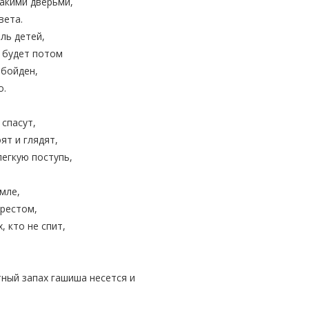
такими дверьми,
вета.
ль детей,
о будет потом
обойден,
о.
 спасут,
ят и глядят,
егкую поступь,
мле,
рестом,
, кто не спит,
тный запах гашиша несется и