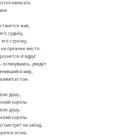
хотел написать
ине.
останется жив,
его судьбу,
 его строчку,
 на прежнее место.
проснется И вдруг
— оглянувшись, увидит
енившийся мир,
алимпсестом.
вою душу,
ский король.
вою душу,
ский король.
 смотрит на запад,
орелся огонь.