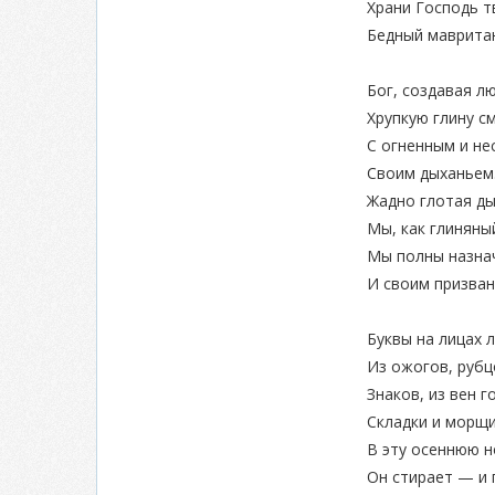
Храни Господь т
Бедный мавритан
Бог, создавая л
Хрупкую глину с
С огненным и н
Своим дыханьем
Жадно глотая ды
Мы, как глиняный
Мы полны назна
И своим призван
Буквы на лицах 
Из ожогов, рубц
Знаков, из вен г
Складки и морщ
В эту осеннюю н
Он стирает — и 