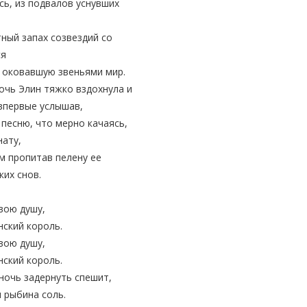
сь, из подвалов уснувших
тный запах созвездий со
ся
 оковавшую звеньями мир.
очь Элин тяжко вздохнула и
 впервые услышав,
песню, что мерно качаясь,
нату,
м пропитав пелену ее
ких снов.
вою душу,
ский король.
вою душу,
ский король.
ночь задернуть спешит,
 рыбина соль.