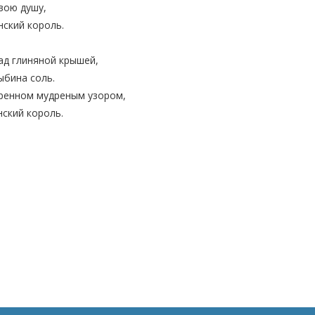
вою душу,
ский король.
ад глиняной крышей,
ыбина соль.
щренном мудреным узором,
ский король.