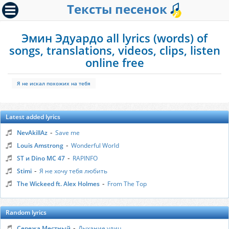
Тексты песенок
Эмин Эдуардо all lyrics (words) of
songs, translations, videos, clips, listen
online free
Я не искал похожих на тебя
Latest added lyrics
-
NevAkillAz
Save me
-
Louis Amstrong
Wonderful World
-
ST и Dino MC 47
RAPINFO
-
Stimi
Я не хочу тебя любить
-
The Wickeed ft. Alex Holmes
From The Top
Random lyrics
-
Сережа Местный
Дыхание улиц